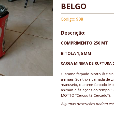
BELGO
Código:
908
Descrição:
COMPRIMENTO 250 MT
BITOLA 1,6 MM
CARGA MINIMA DE RUPTURA 2
O arame farpado Motto ® é sinô
animais. Sua tripla camada de zi
manuseio, o arame farpado Mott
animais e às ações do tempo. 
MOTTO “Cercou tá Cercado”).
Algumas descrições podem esta