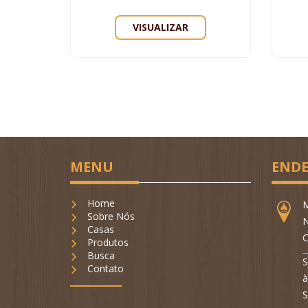
VISUALIZAR
MENU
ENDE
Home
M
Sobre Nós
N
Casas
C
Produtos
Busca
S
Contato
à
S