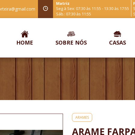
Matriz
F
Seg à Sex: 07:30 às 11:55 - 13:30 às 17:55
S
orteira@gmail.com
Sáb.: 07:30 às 11:55
S
HOME
SOBRE NÓS
CASAS
ARAMES
ARAME FARPA