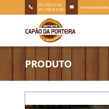
(51) 3501.3742
serrariacapaodap
(51) 99878.8228
PRODUTO