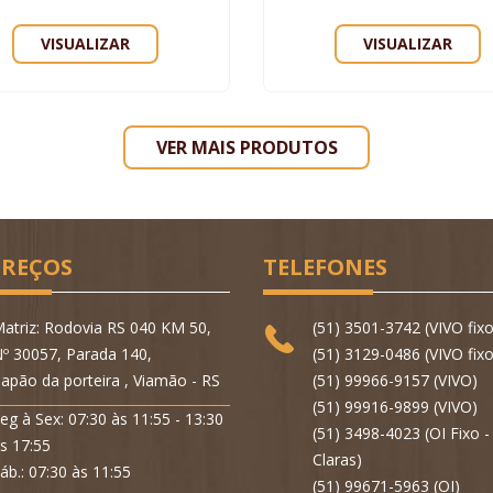
VISUALIZAR
VISUALIZAR
VER MAIS PRODUTOS
REÇOS
TELEFONES
atriz: Rodovia RS 040 KM 50,
(51) 3501-3742 (VIVO fixo
º 30057, Parada 140,
(51) 3129-0486 (VIVO fixo
apão da porteira , Viamão - RS
(51) 99966-9157 (VIVO)
(51) 99916-9899 (VIVO)
eg à Sex: 07:30 às 11:55 - 13:30
(51) 3498-4023 (OI Fixo 
s 17:55
Claras)
áb.: 07:30 às 11:55
(51) 99671-5963 (OI)