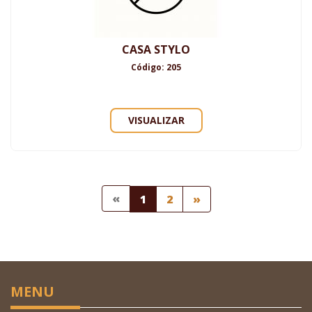
CASA STYLO
Código: 205
VISUALIZAR
«
1
2
»
MENU