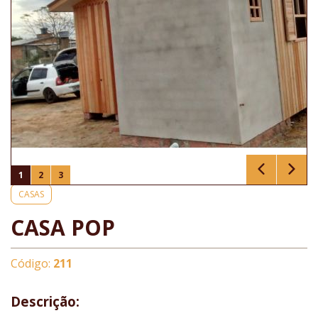
1
2
3
CASAS
CASA POP
Código:
211
Descrição: