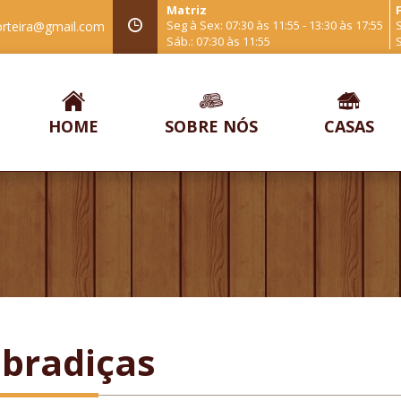
Matriz
F
Seg à Sex: 07:30 às 11:55 - 13:30 às 17:55
S
orteira@gmail.com
Sáb.: 07:30 às 11:55
S
HOME
SOBRE NÓS
CASAS
bradiças