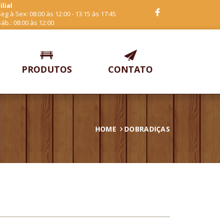
ilial
eg à Sex: 08:00 às 12:00 - 13:15 às 17:45
áb.: 08:00 às 12:00
PRODUTOS
CONTATO
HOME
DOBRADIÇAS