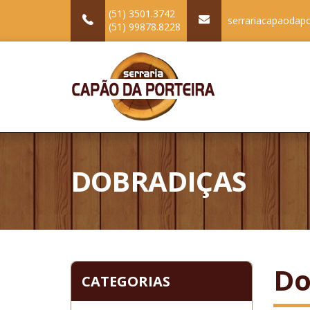
(51) 3501.3742
serrariacapaodap
(51) 99878.8228
DOBRADIÇAS
Do
CATEGORIAS