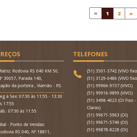
«
1
2
»
REÇOS
TELEFONES
atriz: Rodovia RS 040 KM 50,
(51) 3501-3742 (VIVO fixo
º 30057, Parada 140,
(51) 3129-0486 (VIVO fixo
apão da porteira , Viamão - RS
(51) 99966-9157 (VIVO)
(51) 99916-9899 (VIVO)
eg à Sex: 07:30 às 11:55 - 13:30
(51) 3498-4023 (OI Fixo 
s 17:55
Claras)
áb.: 07:30 às 11:55
(51) 99671-5963 (OI)
(51) 99671-5746 (OI)
ilial - Ponto de Vendas:
(51) 99878-8228 (OI)
odovia RS 040, Nº 18811,