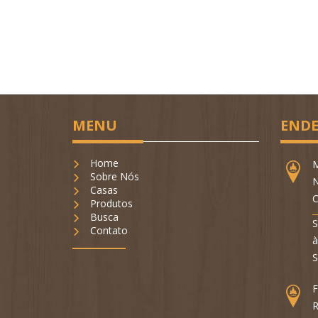
MENU
ENDE
Home
M
Sobre Nós
N
Casas
C
Produtos
Busca
S
Contato
à
S
F
R