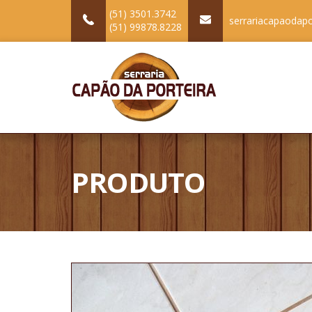
(51) 3501.3742
serrariacapaodap
(51) 99878.8228
PRODUTO