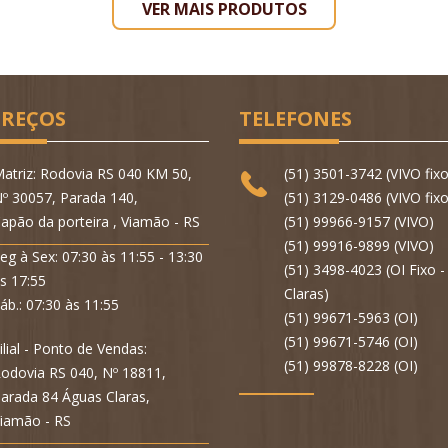
VER MAIS PRODUTOS
REÇOS
TELEFONES
atriz: Rodovia RS 040 KM 50,
(51) 3501-3742 (VIVO fixo
º 30057, Parada 140,
(51) 3129-0486 (VIVO fixo
apão da porteira , Viamão - RS
(51) 99966-9157 (VIVO)
(51) 99916-9899 (VIVO)
eg à Sex: 07:30 às 11:55 - 13:30
(51) 3498-4023 (OI Fixo 
s 17:55
Claras)
áb.: 07:30 às 11:55
(51) 99671-5963 (OI)
(51) 99671-5746 (OI)
ilial - Ponto de Vendas:
(51) 99878-8228 (OI)
odovia RS 040, Nº 18811,
arada 84 Águas Claras,
iamão - RS