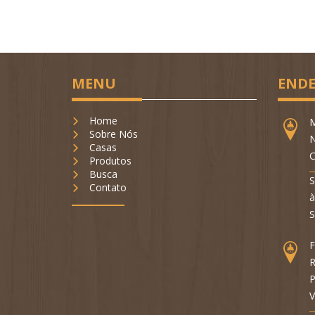
MENU
ENDE
Home
M
Sobre Nós
N
Casas
C
Produtos
Busca
S
Contato
à
S
F
R
P
V