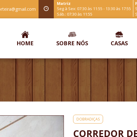
Matriz
F
Seg à Sex: 07:30 às 11:55 - 13:30 às 17:55
S
orteira@gmail.com
Sáb.: 07:30 às 11:55
S
HOME
SOBRE NÓS
CASAS
DOBRADIÇAS
CORREDOR DE 