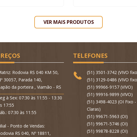
VER MAIS PRODUTOS
REÇOS
TELEFONES
atriz: Rodovia RS 040 KM 50,
(51) 3501-3742 (VIVO fixo
º 30057, Parada 140,
(51) 3129-0486 (VIVO fixo
apão da porteira , Viamão - RS
(51) 99966-9157 (VIVO)
(51) 99916-9899 (VIVO)
eg à Sex: 07:30 às 11:55 - 13:30
(51) 3498-4023 (OI Fixo 
s 17:55
Claras)
áb.: 07:30 às 11:55
(51) 99671-5963 (OI)
(51) 99671-5746 (OI)
ilial - Ponto de Vendas:
(51) 99878-8228 (OI)
odovia RS 040, Nº 18811,