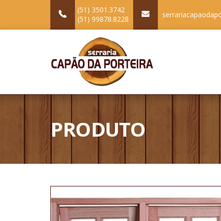
(51) 3501.3742
serrariacapaodap
(51) 99878.8228
PRODUTO