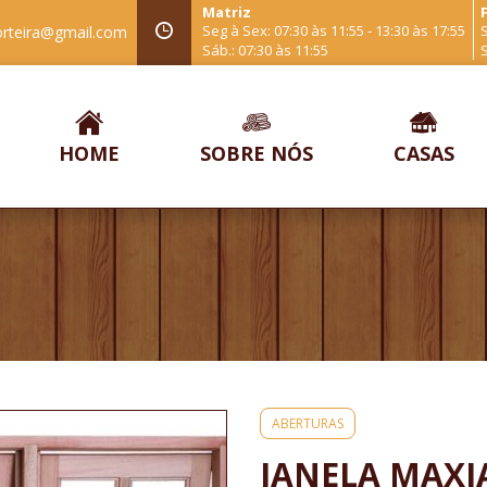
Matriz
F
Seg à Sex: 07:30 às 11:55 - 13:30 às 17:55
S
orteira@gmail.com
Sáb.: 07:30 às 11:55
S
HOME
SOBRE NÓS
CASAS
ABERTURAS
JANELA MAXI