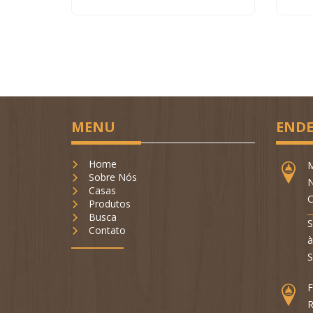
MENU
ENDE
Home
M
Sobre Nós
N
Casas
C
Produtos
Busca
S
Contato
à
S
F
R