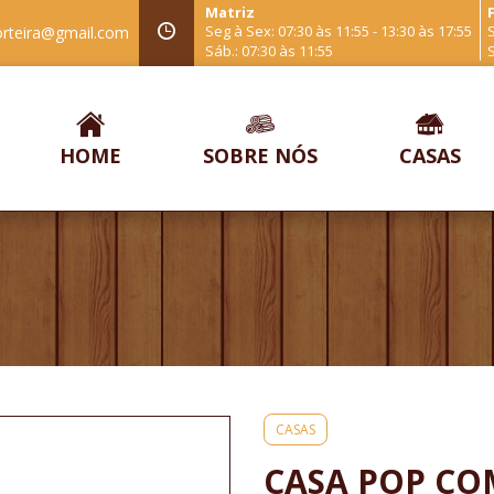
Matriz
F
Seg à Sex: 07:30 às 11:55 - 13:30 às 17:55
S
orteira@gmail.com
Sáb.: 07:30 às 11:55
S
HOME
SOBRE NÓS
CASAS
CASAS
CASA POP CO