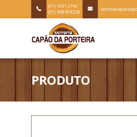
(51) 3501.3742
serrariacapaodap
(51) 99878.8228
PRODUTO