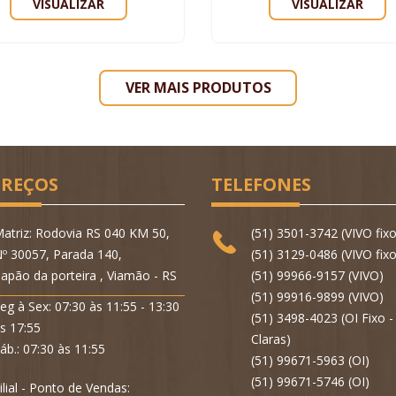
VISUALIZAR
VISUALIZAR
VER MAIS PRODUTOS
REÇOS
TELEFONES
atriz: Rodovia RS 040 KM 50,
(51) 3501-3742 (VIVO fixo
º 30057, Parada 140,
(51) 3129-0486 (VIVO fixo
apão da porteira , Viamão - RS
(51) 99966-9157 (VIVO)
(51) 99916-9899 (VIVO)
eg à Sex: 07:30 às 11:55 - 13:30
(51) 3498-4023 (OI Fixo 
s 17:55
Claras)
áb.: 07:30 às 11:55
(51) 99671-5963 (OI)
(51) 99671-5746 (OI)
ilial - Ponto de Vendas: