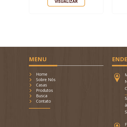
VISUALIZAR
MENU
ENDE
Home
M
Sobre Nós
N
Casas
C
Produtos
Busca
S
Contato
à
S
F