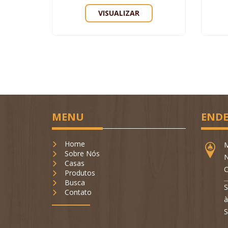
VISUALIZAR
MENU
ENDE
Home
M
Sobre Nós
N
Casas
C
Produtos
Busca
S
Contato
à
S