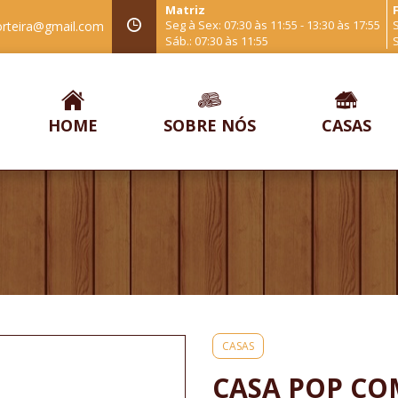
Matriz
F
Seg à Sex: 07:30 às 11:55 - 13:30 às 17:55
S
orteira@gmail.com
Sáb.: 07:30 às 11:55
S
HOME
SOBRE NÓS
CASAS
CASAS
CASA POP CO