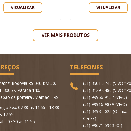
VISUALIZAR
VISUALIZAR
VER MAIS PRODUTOS
REÇOS
TELEFONES
atriz: Rodovia RS 040 KM 50,
(51) 3501-3742 (VIVO fixo
º 30057, Parada 140,
(51) 3129-0486 (VIVO fixo
apão da porteira , Viamão - RS
(51) 99966-9157 (VIVO)
(51) 99916-9899 (VIVO)
eg à Sex: 07:30 às 11:55 - 13:30
(51) 3498-4023 (OI Fixo 
s 17:55
Claras)
áb.: 07:30 às 11:55
(51) 99671-5963 (OI)