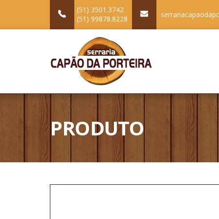
(51) 3501.3742
serrariacapaodap
(51) 99878.8228
PRODUTO