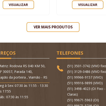
VISUALIZAR
VISUALIZAR
VER MAIS PRODUTOS
REÇOS
TELEFONES
atriz: Rodovia RS 040 KM 50,
(51) 3501-3742 (VIVO fixo
º 30057, Parada 140,
(51) 3129-0486 (VIVO fixo
apão da porteira , Viamão - RS
(51) 99966-9157 (VIVO)
(51) 99916-9899 (VIVO)
eg à Sex: 07:30 às 11:55 - 13:30
(51) 3498-4023 (OI Fixo 
s 17:55
Claras)
áb.: 07:30 às 11:55
(51) 99671-5963 (OI)
(51) 99671-5746 (OI)