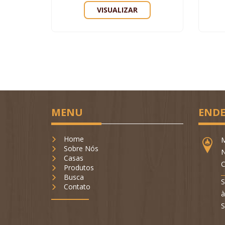
VISUALIZAR
MENU
ENDE
Home
M
Sobre Nós
N
Casas
C
Produtos
Busca
S
Contato
à
S