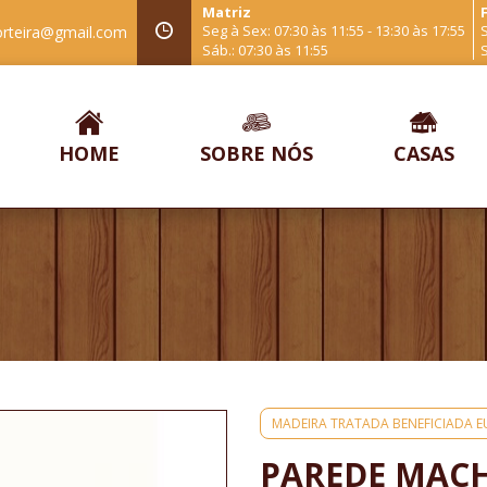
Matriz
F
Seg à Sex: 07:30 às 11:55 - 13:30 às 17:55
S
orteira@gmail.com
Sáb.: 07:30 às 11:55
S
HOME
SOBRE NÓS
CASAS
MADEIRA TRATADA BENEFICIADA E
PAREDE MACHO