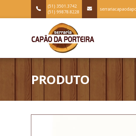
(51) 3501.3742
serrariacapaodap
(51) 99878.8228
PRODUTO