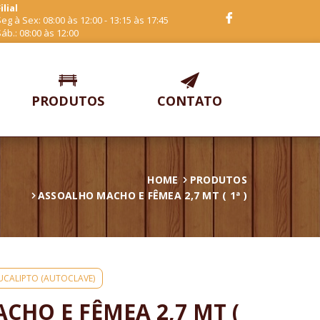
ilial
eg à Sex: 08:00 às 12:00 - 13:15 às 17:45
áb.: 08:00 às 12:00
PRODUTOS
CONTATO
HOME
PRODUTOS
ASSOALHO MACHO E FÊMEA 2,7 MT ( 1ª )
UCALIPTO (AUTOCLAVE)
CHO E FÊMEA 2,7 MT (