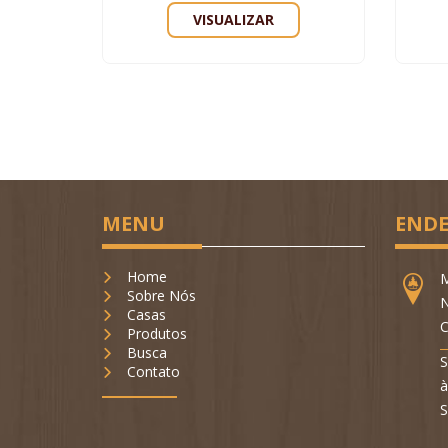
VISUALIZAR
MENU
ENDE
Home
M
Sobre Nós
N
Casas
C
Produtos
Busca
S
Contato
à
S