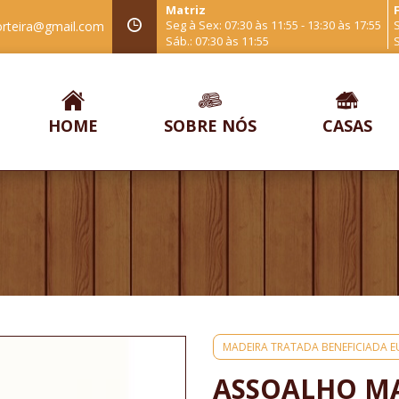
Matriz
F
Seg à Sex: 07:30 às 11:55 - 13:30 às 17:55
S
orteira@gmail.com
Sáb.: 07:30 às 11:55
S
HOME
SOBRE NÓS
CASAS
MADEIRA TRATADA BENEFICIADA E
ASSOALHO MA