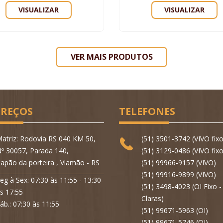
VISUALIZAR
VISUALIZAR
VER MAIS PRODUTOS
REÇOS
TELEFONES
atriz: Rodovia RS 040 KM 50,
(51) 3501-3742 (VIVO fixo
º 30057, Parada 140,
(51) 3129-0486 (VIVO fixo
apão da porteira , Viamão - RS
(51) 99966-9157 (VIVO)
(51) 99916-9899 (VIVO)
eg à Sex: 07:30 às 11:55 - 13:30
(51) 3498-4023 (OI Fixo 
s 17:55
Claras)
áb.: 07:30 às 11:55
(51) 99671-5963 (OI)
(51) 99671-5746 (OI)