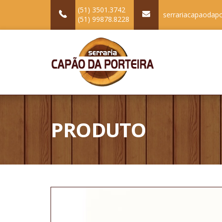
(51) 3501.3742
serrariacapaodap
(51) 99878.8228
PRODUTO