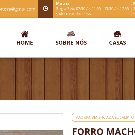
Matriz
F
Seg à Sex: 07:30 às 11:55 - 13:30 às 17:55
S
orteira@gmail.com
Sáb.: 07:30 às 11:55
S
HOME
SOBRE NÓS
CASAS
MADEIRA BENEFICIADA EUCALIPTO
FORRO MACH