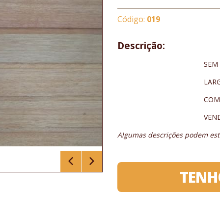
Código:
019
Descrição:
SEM NÓ
LARGURA 8
COMPRIMENTO DE 2,
VENDIDO P
Algumas descrições podem esta
TENH