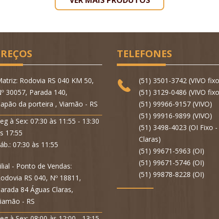
VER MAIS PRODUTOS
REÇOS
TELEFONES
atriz: Rodovia RS 040 KM 50,
(51) 3501-3742 (VIVO fixo
º 30057, Parada 140,
(51) 3129-0486 (VIVO fixo
apão da porteira , Viamão - RS
(51) 99966-9157 (VIVO)
(51) 99916-9899 (VIVO)
eg à Sex: 07:30 às 11:55 - 13:30
(51) 3498-4023 (OI Fixo 
s 17:55
Claras)
áb.: 07:30 às 11:55
(51) 99671-5963 (OI)
(51) 99671-5746 (OI)
ilial - Ponto de Vendas:
(51) 99878-8228 (OI)
odovia RS 040, Nº 18811,
arada 84 Águas Claras,
iamão - RS
eg à Sex: 08:00 às 12:00 - 13:15