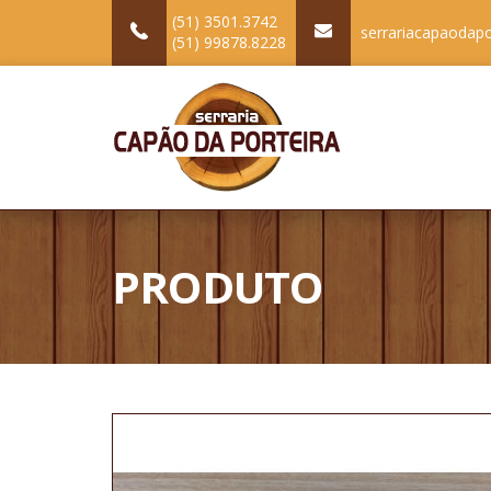
(51) 3501.3742
serrariacapaodap
(51) 99878.8228
PRODUTO