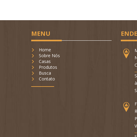
MENU
ENDE
Home
M
Sobre Nós
N
Casas
C
Produtos
Busca
S
Contato
à
S
F
R
P
V
S